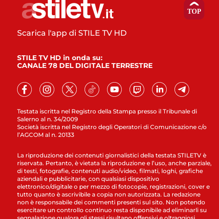
Scarica l'app di STILE TV HD
STILE TV HD in onda su:
CANALE 78 DEL DIGITALE TERRESTRE
Testata iscritta nel Registro della Stampa presso il Tribunale di
Salerno al n. 34/2009
Società iscritta nel Registro degli Operatori di Comunicazione c/o
l’AGCOM al n. 20133
La riproduzione dei contenuti giornalistici della testata STILETV è
riservata. Pertanto, è vietata la riproduzione e l’uso, anche parziale,
di testi, fotografie, contenuti audio/video, filmati, loghi, grafiche
aziendali e pubblicitarie, con qualsiasi dispositivo
elettronico/digitale o per mezzo di fotocopie, registrazioni, cover e
tutto quanto è ascrivibile a copia non autorizzata. La redazione
non è responsabile dei commenti presenti sul sito. Non potendo
esercitare un controllo continuo resta disponibile ad eliminarli su
segnalazione qualora gli stessi risultano offensivi e oltraggiosi.