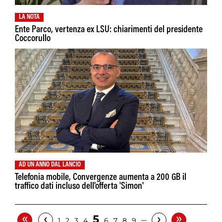
LA NOTA
Ente Parco, vertenza ex LSU: chiarimenti del presidente
Coccorullo
AD UN ANNO DAL LANCIO
Telefonia mobile, Convergenze aumenta a 200 GB il
traffico dati incluso dell'offerta 'Simon'
«
»
‹
›
5
…
1
2
3
4
6
7
8
9