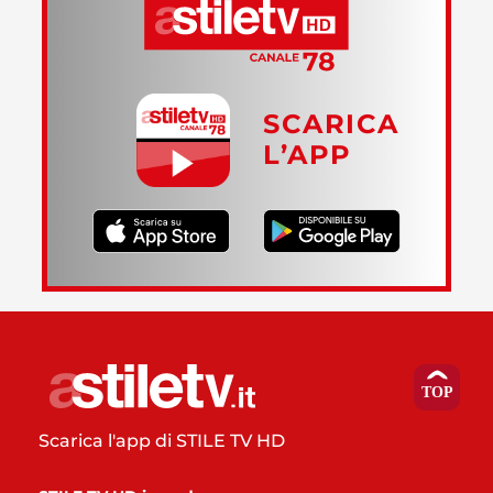
SCARICA
L’APP
Scarica l'app di STILE TV HD