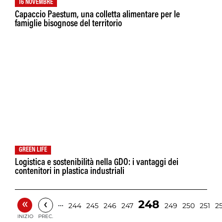
16 NOVEMBRE
Capaccio Paestum, una colletta alimentare per le
famiglie bisognose del territorio
GREEN LIFE
Logistica e sostenibilità nella GDO: i vantaggi dei
contenitori in plastica industriali
«
‹
248
…
244
245
246
247
249
250
251
2
INIZIO
PREC.