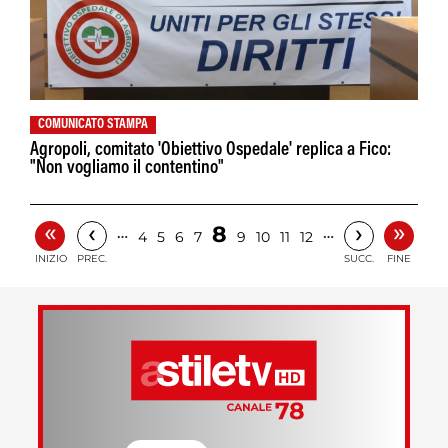
COMUNICATO STAMPA
Agropoli, comitato 'Obiettivo Ospedale' replica a Fico:
"Non vogliamo il contentino"
«
»
‹
›
8
…
…
4
5
6
7
9
10
11
12
INIZIO
PREC.
SUCC.
FINE