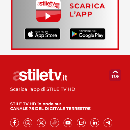
SCARICA
L’APP
Scarica l'app di STILE TV HD
STILE TV HD in onda su:
CANALE 78 DEL DIGITALE TERRESTRE