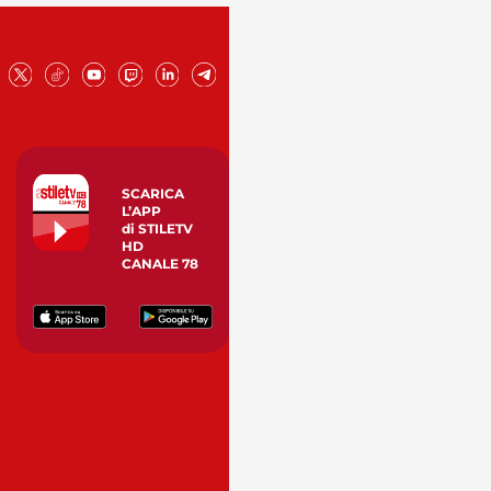
SCARICA
L’APP
di STILETV
HD
CANALE 78