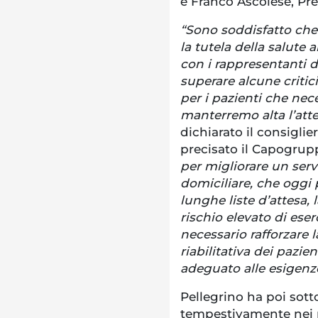
e Franco Ascolese, Pre
“Sono soddisfatto che 
la tutela della salute
con i rappresentanti de
superare alcune critic
per i pazienti che nece
manterremo alta l’att
dichiarato il consiglie
precisato il Capogrup
per migliorare un servi
domiciliare, che oggi p
lunghe liste d’attesa, 
rischio elevato di eser
necessario rafforzare l
riabilitativa dei pazi
adeguato alle esigenze
Pellegrino ha poi sott
tempestivamente nei per