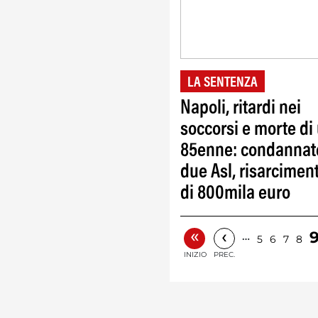
LA SENTENZA
Napoli, ritardi nei
soccorsi e morte di
85enne: condannat
due Asl, risarcimen
di 800mila euro
«
‹
…
5
6
7
8
INIZIO
PREC.