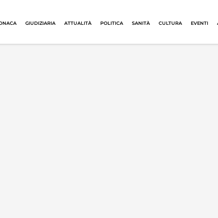
ONACA
GIUDIZIARIA
ATTUALITÀ
POLITICA
SANITÀ
CULTURA
EVENTI