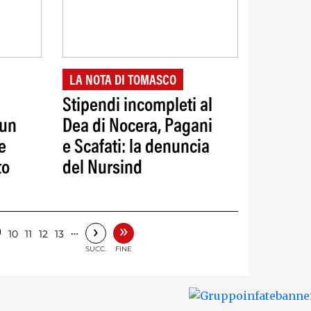
LA NOTA DI TOMASCO
Stipendi incompleti al
 un
Dea di Nocera, Pagani
e
e Scafati: la denuncia
to
del Nursind
»
›
9
…
10
11
12
13
SUCC.
FINE