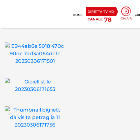
HOME
CR