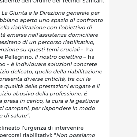
sidente dell’Ordine dei Tecnici Sanitari.
La Giunta e la Direzione generale per
 abbiano aperto uno spazio di confronto
lla riabilitazione con l’obiettivo di
ità emerse nell’assistenza domiciliare
ssitano di un percorso riabilitativo,
enzione su questi temi cruciali
- ha
re Pellegrino.
Il nostro obiettivo
– ha
po -
è individuare soluzioni concrete
zio delicato, quello della riabilitazione
resenta diverse criticità, tra cui le
la qualità delle prestazioni erogate e il
cizio abusivo della professione. È
a presa in carico, la cura e la gestione
enti campani, per rispondere in modo
 di salute”.
olineato l’urgenza di intervenire
corsi riabilitativi: “
Non possiamo