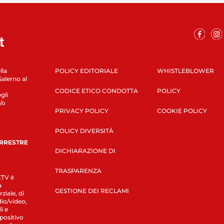
lla
POLICY EDITORIALE
WHISTLEBLOWER
Salerno al
CODICE ETICO CONDOTTA
POLICY
gli
/o
PRIVACY POLICY
COOKIE POLICY
POLICY DIVERSITÀ
ERRESTRE
DICHIARAZIONE DI
TRASPARENZA
LETV è
a
GESTIONE DEI RECLAMI
ziale, di
dio/video,
i e
spositivo