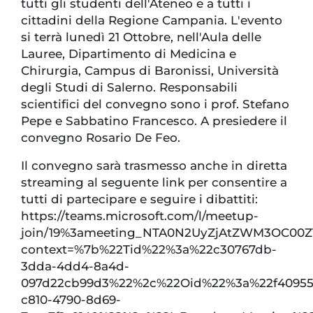
tutti gli studenti dell'Ateneo e a tutti i
cittadini della Regione Campania. L'evento
si terrà lunedì 21 Ottobre, nell'Aula delle
Lauree, Dipartimento di Medicina e
Chirurgia, Campus di Baronissi, Università
degli Studi di Salerno. Responsabili
scientifici del convegno sono i prof. Stefano
Pepe e Sabbatino Francesco. A presiedere il
convegno Rosario De Feo.
Il convegno sarà trasmesso anche in diretta
streaming al seguente link per consentire a
tutti di partecipare e seguire i dibattiti:
https://teams.microsoft.com/l/meetup-
join/19%3ameeting_NTA0N2UyZjAtZWM3OC00Z
context=%7b%22Tid%22%3a%22c30767db-
3dda-4dd4-8a4d-
097d22cb99d3%22%2c%22Oid%22%3a%22f40955
c810-4790-8d69-