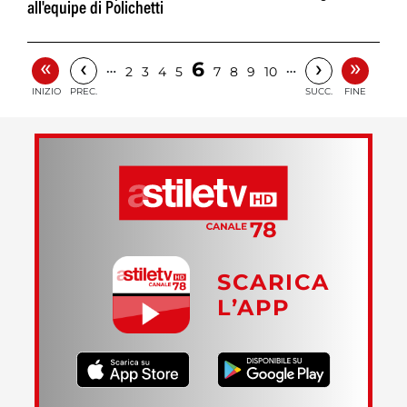
all'equipe di Polichetti
«
»
‹
›
6
…
…
2
3
4
5
7
8
9
10
INIZIO
PREC.
SUCC.
FINE
SCARICA
L’APP