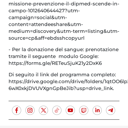
missione-prevenzione-il-dipmed-scende-in-
campo-1012640644427?utm-
campaign=social&utm-
content=attendeeshare&utm-
medium=discovery&utm-term=listing&utm-
source=cp&aff=ebdsshcopyurl
- Per la donazione del sangue: prenotazione
tramite il seguente modulo Google:
https://forms.gle/RETeuSjuK21y2DxK6
Di seguito il link del programma completo:
https://drive.google.com/drive/folders/1qtOO6l
6wX0xkjDVUVXgnGpBeJib?usp=drive_link.