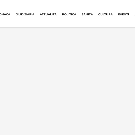
ONACA
GIUDIZIARIA
ATTUALITÀ
POLITICA
SANITÀ
CULTURA
EVENTI