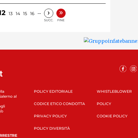
»
›
12
…
13
14
15
16
SUCC.
FINE
lla
POLICY EDITORIALE
WHISTLEBLOWER
Salerno al
CODICE ETICO CONDOTTA
POLICY
gli
/o
PRIVACY POLICY
COOKIE POLICY
POLICY DIVERSITÀ
ERRESTRE