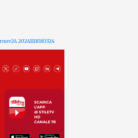
SCARICA
L’APP
di STILETV
HD
CANALE 78