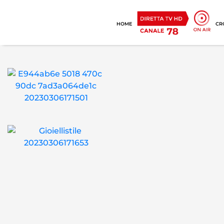
HOME
CR