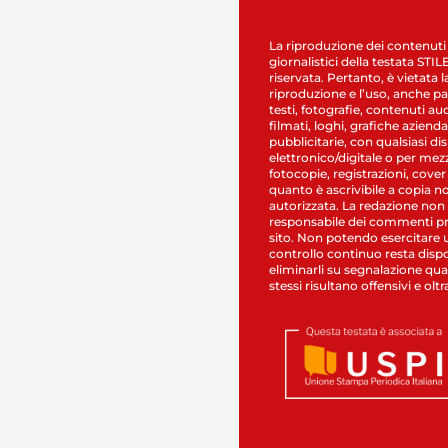
La riproduzione dei contenuti
giornalistici della testata STI
riservata. Pertanto, è vietata l
riproduzione e l’uso, anche par
testi, fotografie, contenuti au
filmati, loghi, grafiche aziendal
pubblicitarie, con qualsiasi di
elettronico/digitale o per mez
fotocopie, registrazioni, cover
quanto è ascrivibile a copia n
autorizzata. La redazione non
responsabile dei commenti pr
sito. Non potendo esercitare 
controllo continuo resta dispo
eliminarli su segnalazione qual
stessi risultano offensivi e oltr