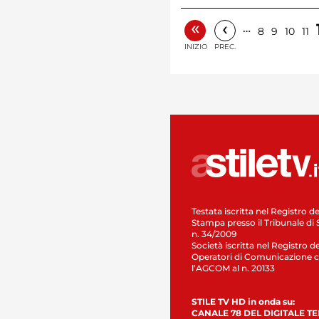
«
‹
…
8
9
10
11
INIZIO
PREC.
Testata iscritta nel Registro de
Stampa presso il Tribunale di 
n. 34/2009
Società iscritta nel Registro de
Operatori di Comunicazione c
l’AGCOM al n. 20133
STILE TV HD in onda su:
CANALE 78 DEL DIGITALE T