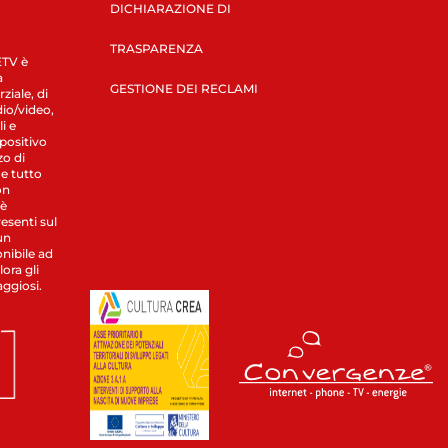
DICHIARAZIONE DI
TRASPARENZA
LETV è
a
GESTIONE DEI RECLAMI
ziale, di
dio/video,
i e
spositivo
zo di
 e tutto
on
 è
esenti sul
un
nibile ad
ora gli
aggiosi.