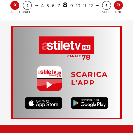
«
»
‹
›
8
…
…
4
5
6
7
9
10
11
12
INIZIO
PREC.
SUCC.
FINE
SCARICA
L’APP