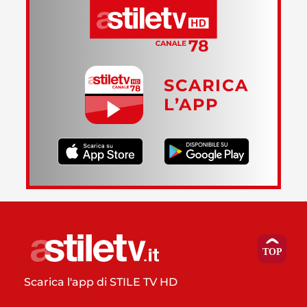
SCARICA
L’APP
Scarica l'app di STILE TV HD