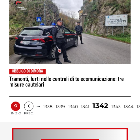
OBBLIGO DI DIMORA
Tramonti, furti nelle centrali di telecomunicazione: tre
misure cautelari
«
‹
1342
…
1338
1339
1340
1341
1343
1344
1
INIZIO
PREC.