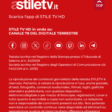
Scarica l'app di STILE TV HD
STILE TV HD in onda su:
CANALE 78 DEL DIGITALE TERRESTRE
Testata iscritta nel Registro della Stampa presso il Tribunale di
Salerno al n. 34/2009
Società iscritta nel Registro degli Operatori di Comunicazione c/o
l’AGCOM al n. 20133
La riproduzione dei contenuti giornalistici della testata STILETV è
riservata. Pertanto, è vietata la riproduzione e l’uso, anche parziale,
di testi, fotografie, contenuti audio/video, filmati, loghi, grafiche
aziendali e pubblicitarie, con qualsiasi dispositivo
elettronico/digitale o per mezzo di fotocopie, registrazioni, cover e
tutto quanto è ascrivibile a copia non autorizzata. La redazione
non è responsabile dei commenti presenti sul sito. Non potendo
esercitare un controllo continuo resta disponibile ad eliminarli su
segnalazione qualora gli stessi risultano offensivi e oltraggiosi.