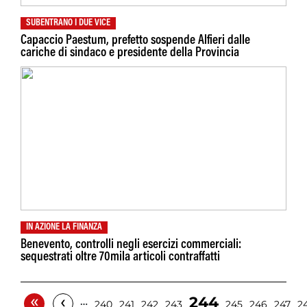
SUBENTRANO I DUE VICE
Capaccio Paestum, prefetto sospende Alfieri dalle
cariche di sindaco e presidente della Provincia
IN AZIONE LA FINANZA
Benevento, controlli negli esercizi commerciali:
sequestrati oltre 70mila articoli contraffatti
«
‹
244
…
240
241
242
243
245
246
247
2