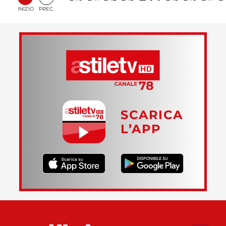
INIZIO
PREC.
SCARICA
L’APP