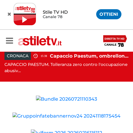
Stile TV HD
OTTIENI
Canale 78
 in moto nella notte: 19enne in prognosi riservata
Capaccio Paestum, ombrellone selvaggio: blitz della Municipale, sgomberate tutte le spiagge libere
CRONACA
15:38
in
CAPACCIO PAESTUM. Tolleranza zero contro l'occupazione
C
abusiv...
dr