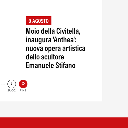
9 AGOSTO
Moio della Civitella,
inaugura 'Anthea':
nuova opera artistica
dello scultore
Emanuele Stifano
»
›
…
SUCC.
FINE