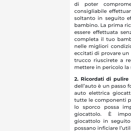
di poter compromet
consigliabile effettu
soltanto in seguito ef
bambino. La prima rica
essere effettuata sen
completa il tuo bamb
nelle migliori condi
eccitati di provare u
trucco riuscirete a r
mettere in pericolo la
2. Ricordati di pulire
dell’auto è un passo f
auto elettrica giocatt
tutte le componenti p
lo sporco possa imp
giocattolo. È impo
giocattolo in seguito
possano inficiare l’uti