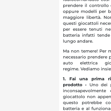
prendere il controll
oppure modelli per b
maggiore libertà. No
questi giocattoli ne
per essere tenuti nel
batteria infatti tend
lungo andare.
Ma non temere! Per ma
necessario prendere p
auto elettrica g
regime. Vediamo insi
1. Fai una prima ri
prodotto -
Uno dei p
inconsapevolmente 
giocattolo non appen
questo potrebbe com
batteria e al funziona