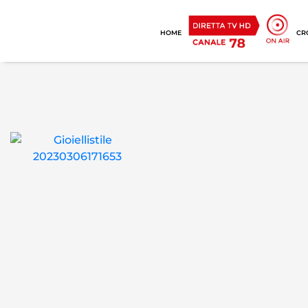
HOME
CR