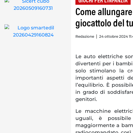
GIOCHI PER L'INFANZIA
Come allungare l
giocattolo del 
Redazione
24 ottobre 2024 11:
Le auto elettriche son
divertenti per i bambin
solo stimolano la cr
importanti aspetti d
l’equilibrio. È possib
in grado di soddisfar
genitori.
Le macchine elettric
uguali, è possibil
maggiormente a bambi
radiocomandato così 