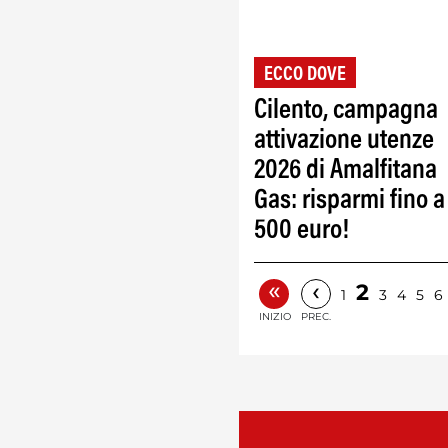
ECCO DOVE
Cilento, campagna
attivazione utenze
2026 di Amalfitana
Gas: risparmi fino a
500 euro!
«
‹
2
1
3
4
5
6
INIZIO
PREC.