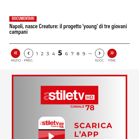
DOCUMENTARI
Napoli, nasce Creature: il progetto 'young' di tre giovani
campani
«
»
‹
›
5
…
1
2
3
4
6
7
8
9
INIZIO
PREC.
SUCC.
FINE
SCARICA
L’APP