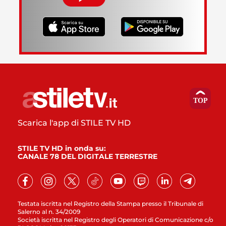
Scarica l'app di STILE TV HD
STILE TV HD in onda su:
CANALE 78 DEL DIGITALE TERRESTRE
Testata iscritta nel Registro della Stampa presso il Tribunale di
Salerno al n. 34/2009
Società iscritta nel Registro degli Operatori di Comunicazione c/o