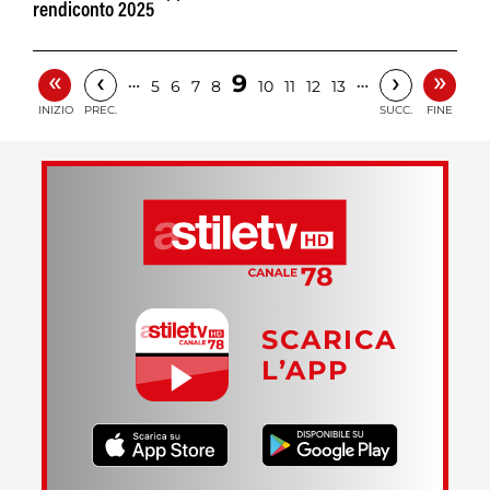
rendiconto 2025
«
»
‹
›
9
…
…
5
6
7
8
10
11
12
13
INIZIO
PREC.
SUCC.
FINE
SCARICA
L’APP