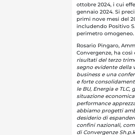
ottobre 2024, i cui eff
gennaio 2024. Si precis
primi nove mesi del 2
includendo Positivo S.
perimetro omogeneo
Rosario Pingaro, Ammi
Convergenze, ha così
risultati del terzo tr
segno evidente della va
business e una confe
e forte consolidament
le BU, Energia e TLC, 
situazione economica 
performance apprezzab
abbiamo progetti ambi
desiderio di espandere 
confini nazionali, com
di Convergenze Sh.p.k.