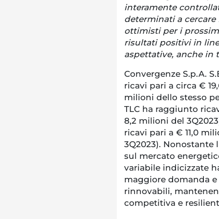
interamente controllat
determinati a cercare
ottimisti per i prossi
risultati positivi in l
aspettative, anche in 
Convergenze S.p.A. S.
ricavi pari a circa € 19
milioni dello stesso p
TLC ha raggiunto ricav
8,2 milioni del 3Q2023
ricavi pari a € 11,0 mil
3Q2023). Nonostante l
sul mercato energetico
variabile indicizzate 
maggiore domanda e d
rinnovabili, mantene
competitiva e resilient