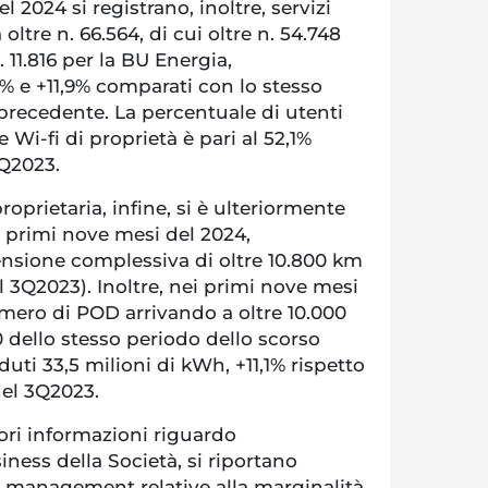
 2024 si registrano, inoltre, servizi
 oltre n. 66.564, di cui oltre n. 54.748
. 11.816 per la BU Energia,
% e +11,9% comparati con lo stesso
 precedente. La percentuale di utenti
 Wi-fi di proprietà è pari al 52,1%
3Q2023.
proprietaria, infine, si è ulteriormente
i primi nove mesi del 2024,
nsione complessiva di oltre 10.800 km
al 3Q2023). Inoltre, nei primi nove mesi
umero di POD arrivando a oltre 10.000
00 dello stesso periodo dello scorso
uti 33,5 milioni di kWh, +11,1% rispetto
del 3Q2023.
riori informazioni riguardo
ness della Società, si riportano
l management relative alla marginalità