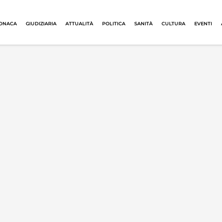
ONACA
GIUDIZIARIA
ATTUALITÀ
POLITICA
SANITÀ
CULTURA
EVENTI