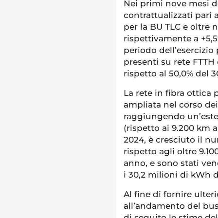
Nei primi nove mesi del
contrattualizzati pari a
per la BU TLC e oltre n
rispettivamente a +5,5
periodo dell’esercizio
presenti su rete FTTH e
rispetto al 50,0% del 
La rete in fibra ottica 
ampliata nel corso de
raggiungendo un’este
(rispetto ai 9.200 km 
2024, è cresciuto il n
rispetto agli oltre 9.1
anno, e sono stati vend
i 30,2 milioni di kWh 
Al fine di fornire ulte
all’andamento del busi
di seguito le stime de