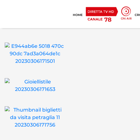
HOME
CR