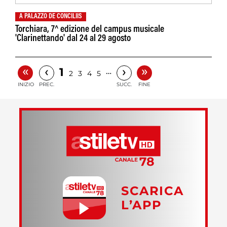
A PALAZZO DE CONCILIIS
Torchiara, 7^ edizione del campus musicale
'Clarinettando' dal 24 al 29 agosto
«
»
‹
›
1
…
2
3
4
5
INIZIO
PREC.
SUCC.
FINE
SCARICA
L’APP