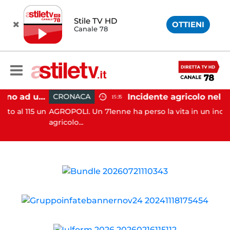
Stile TV HD
OTTIENI
Canale 78
Salerno, incendio vicino ad un traliccio: tempestivi i soccorsi
CRONACA
15:35
115 un
AGROPOLI. Un 71enne ha perso la vita in un incidente
agricolo...