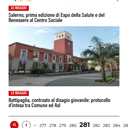
22 MAGGIO
Salerno, prima edizione di Expo della Salute e del
Benessere al Centro Sociale
23 MAGGIO
Battipaglia, contrasto al disagio giovanile: protocollo
d'intesa tra Comune ed Asl
«
‹
281
…
277
278
279
280
282
283
284
28