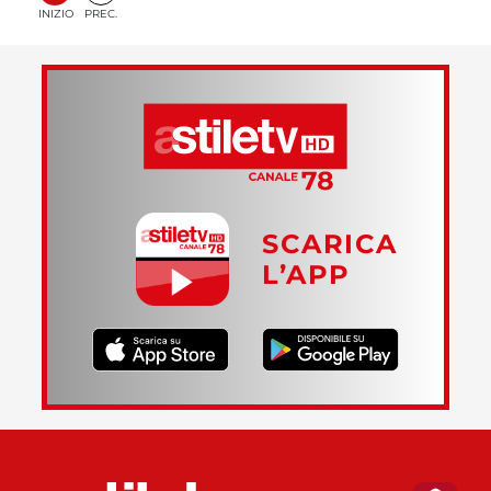
INIZIO
PREC.
SCARICA
L’APP