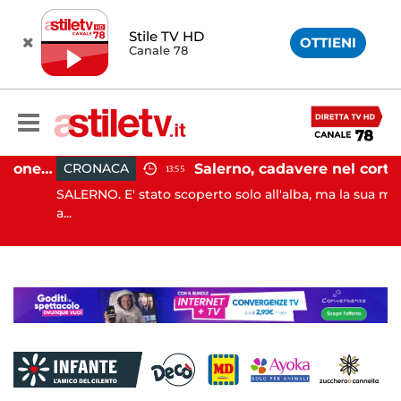
Stile TV HD
OTTIENI
Canale 78
Capaccio Paestum, evasione tassa di soggiorno: scoperte 49 strutture fantasma, elevate 132 sanzioni
Salerno, cadavere nel cortile di un palazzo: indaga la Polizia
CRONACA
13:55
SALERNO. E' stato scoperto solo all'alba, ma la sua morte è
a...