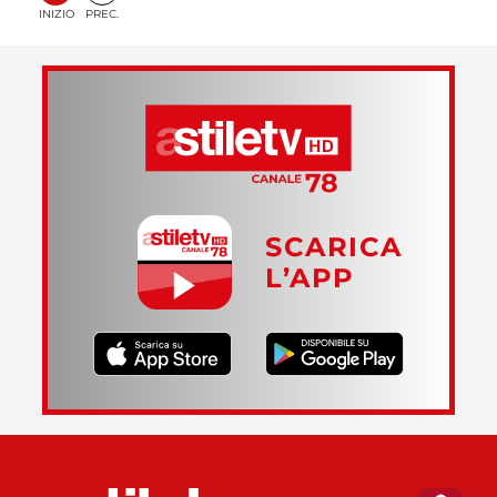
INIZIO
PREC.
SCARICA
L’APP