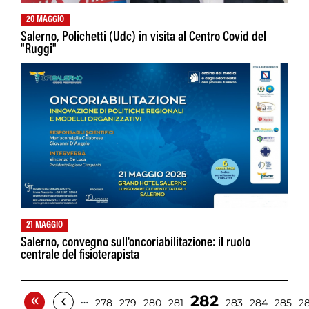
20 MAGGIO
Salerno, Polichetti (Udc) in visita al Centro Covid del
"Ruggi"
21 MAGGIO
Salerno, convegno sull'oncoriabilitazione: il ruolo
centrale del fisioterapista
«
‹
282
…
278
279
280
281
283
284
285
2