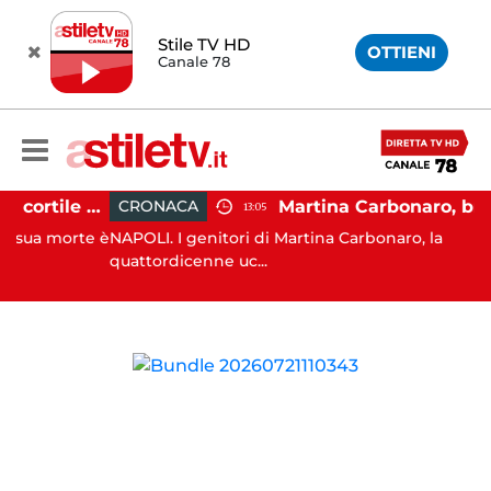
Stile TV HD
OTTIENI
Canale 78
Salerno, cadavere nel cortile di un palazzo: indaga la Polizia
CRONACA
13:05
a morte è
NAPOLI. I genitori di Martina Carbonaro, la
quattordicenne uc...