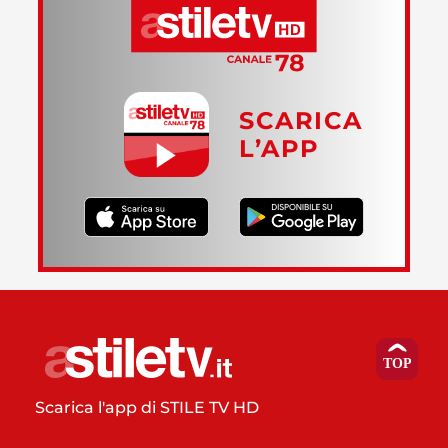
SCARICA
L’APP
Scarica l'app di STILE TV HD