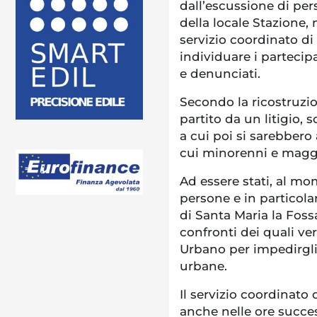
dall’escussione di pers
della locale Stazione, 
servizio coordinato di 
individuare i partecipa
e denunciati.
Secondo la ricostruzio
partito da un litigio, s
a cui poi si sarebbero
cui minorenni e mag
Ad essere stati, al mo
persone e in particol
di Santa Maria la Fos
confronti dei quali ve
Urbano per impedirgli 
urbane.
Il servizio coordinato 
anche nelle ore succe