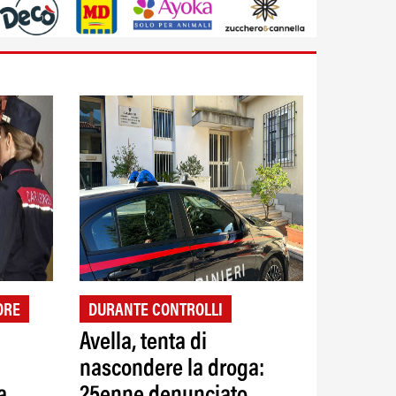
ORE
DURANTE CONTROLLI
Avella, tenta di
nascondere la droga:
a
25enne denunciato