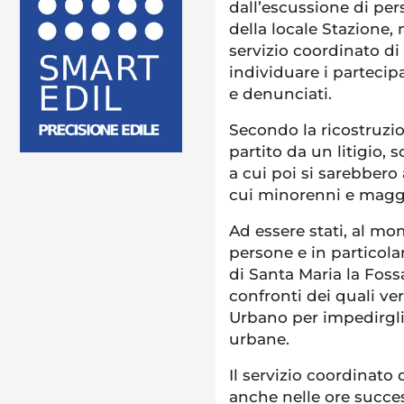
dall’escussione di pers
della locale Stazione, 
servizio coordinato di 
individuare i partecipa
e denunciati.
Secondo la ricostruzio
partito da un litigio, s
a cui poi si sarebbero
cui minorenni e mag
Ad essere stati, al mo
persone e in particol
di Santa Maria la Fos
confronti dei quali ve
Urbano per impedirgli 
urbane.
Il servizio coordinato 
anche nelle ore succe