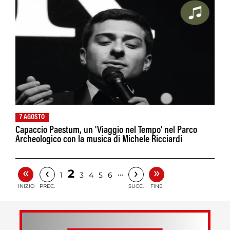
7 AGOSTO
Capaccio Paestum, un 'Viaggio nel Tempo' nel Parco
Archeologico con la musica di Michele Ricciardi
«
»
‹
›
2
…
1
3
4
5
6
INIZIO
PREC.
SUCC.
FINE