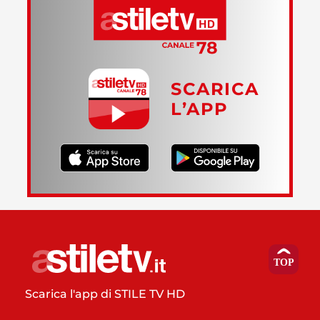
SCARICA
L’APP
Scarica l'app di STILE TV HD