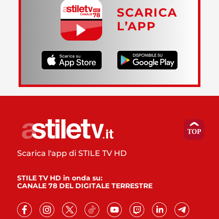
SCARICA
L’APP
Scarica l'app di STILE TV HD
STILE TV HD in onda su:
CANALE 78 DEL DIGITALE TERRESTRE