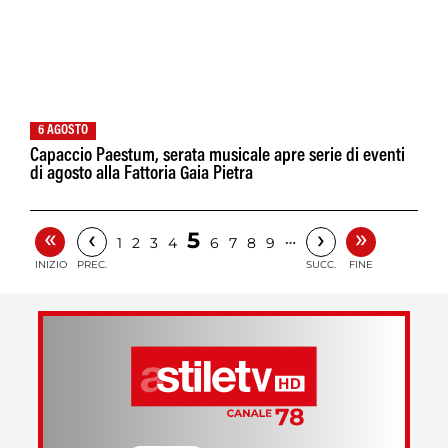
6 AGOSTO
Capaccio Paestum, serata musicale apre serie di eventi
di agosto alla Fattoria Gaia Pietra
«
»
‹
›
5
…
1
2
3
4
6
7
8
9
INIZIO
PREC.
SUCC.
FINE