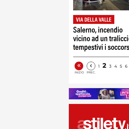
VIA DELLA VALLE
Salerno, incendio
vicino ad un tralicci
tempestivi i soccors
«
‹
2
1
3
4
5
6
INIZIO
PREC.