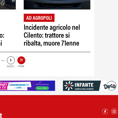
AD AGROPOLI
Incidente agricolo nel
o:
Cilento: trattore si
i
ribalta, muore 71enne
»
›
…
SUCC.
FINE