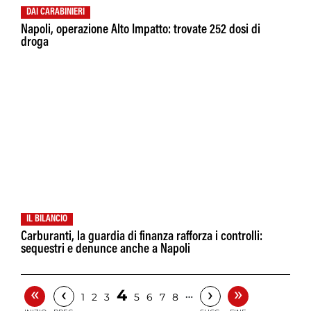
DAI CARABINIERI
Napoli, operazione Alto Impatto: trovate 252 dosi di
droga
IL BILANCIO
Carburanti, la guardia di finanza rafforza i controlli:
sequestri e denunce anche a Napoli
«
»
‹
›
4
…
1
2
3
5
6
7
8