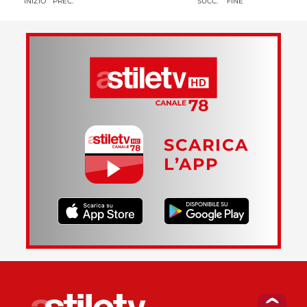
INIZIO
PREC.
SUCC.
FINE
SCARICA
L’APP