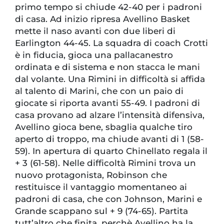
primo tempo si chiude 42-40 per i padroni
di casa. Ad inizio ripresa Avellino Basket
mette il naso avanti con due liberi di
Earlington 44-45. La squadra di coach Crotti
è in fiducia, gioca una pallacanestro
ordinata e di sistema e non stacca le mani
dal volante. Una Rimini in difficoltà si affida
al talento di Marini, che con un paio di
giocate si riporta avanti 55-49. I padroni di
casa provano ad alzare l’intensità difensiva,
Avellino gioca bene, sbaglia qualche tiro
aperto di troppo, ma chiude avanti di 1 (58-
59). In apertura di quarto Chinellato regala il
+ 3 (61-58). Nelle difficoltà Rimini trova un
nuovo protagonista, Robinson che
restituisce il vantaggio momentaneo ai
padroni di casa, che con Johnson, Marini e
Grande scappano sul + 9 (74-65). Partita
tutt’altro che finita, perchè Avellino ha la