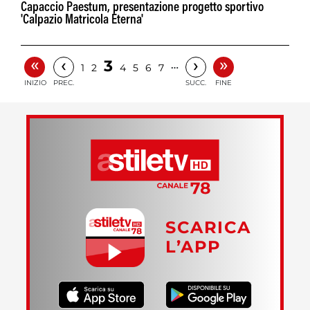
Capaccio Paestum, presentazione progetto sportivo
'Calpazio Matricola Eterna'
«
»
‹
›
3
…
1
2
4
5
6
7
INIZIO
PREC.
SUCC.
FINE
SCARICA
L’APP