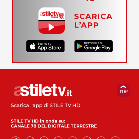
SCARICA
L’APP
Scarica l'app di STILE TV HD
STILE TV HD in onda su:
CANALE 78 DEL DIGITALE TERRESTRE