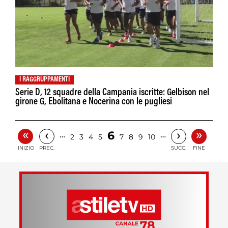
I RAGGRUPPAMENTI
Serie D, 12 squadre della Campania iscritte: Gelbison nel
girone G, Ebolitana e Nocerina con le pugliesi
«
»
‹
›
6
…
…
2
3
4
5
7
8
9
10
INIZIO
PREC.
SUCC.
FINE