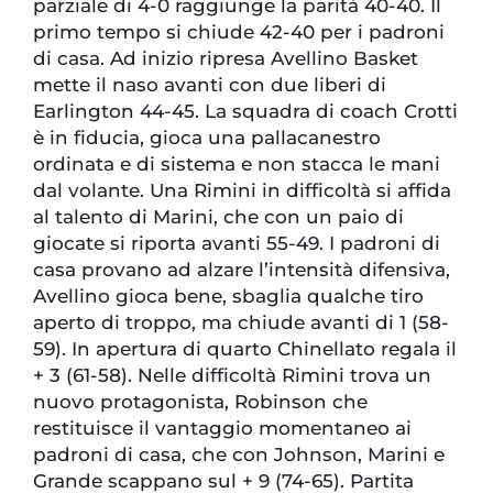
parziale di 4-0 raggiunge la parità 40-40. Il
primo tempo si chiude 42-40 per i padroni
di casa. Ad inizio ripresa Avellino Basket
mette il naso avanti con due liberi di
Earlington 44-45. La squadra di coach Crotti
è in fiducia, gioca una pallacanestro
ordinata e di sistema e non stacca le mani
dal volante. Una Rimini in difficoltà si affida
al talento di Marini, che con un paio di
giocate si riporta avanti 55-49. I padroni di
casa provano ad alzare l’intensità difensiva,
Avellino gioca bene, sbaglia qualche tiro
aperto di troppo, ma chiude avanti di 1 (58-
59). In apertura di quarto Chinellato regala il
+ 3 (61-58). Nelle difficoltà Rimini trova un
nuovo protagonista, Robinson che
restituisce il vantaggio momentaneo ai
padroni di casa, che con Johnson, Marini e
Grande scappano sul + 9 (74-65). Partita