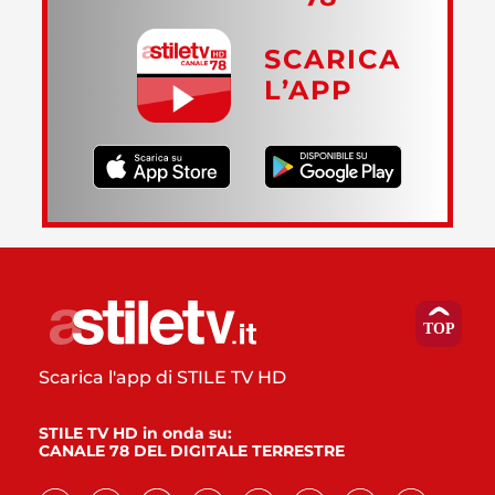
SCARICA
L’APP
Scarica l'app di STILE TV HD
STILE TV HD in onda su:
CANALE 78 DEL DIGITALE TERRESTRE