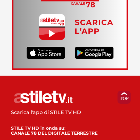
SCARICA
L’APP
Scarica l'app di STILE TV HD
STILE TV HD in onda su:
CANALE 78 DEL DIGITALE TERRESTRE