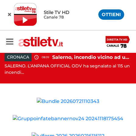
Stile TV HD
OTTIENI
Canale 78
omo aggredito nella notte: indagini in corso
Salerno, incendio vicino ad un traliccio: tempestivi i soccorsi
CRONACA
08:09
SALERNO. L’ANPANA OFFICIAL ODV ha segnalato al 115 un
AG
incendi...
ag