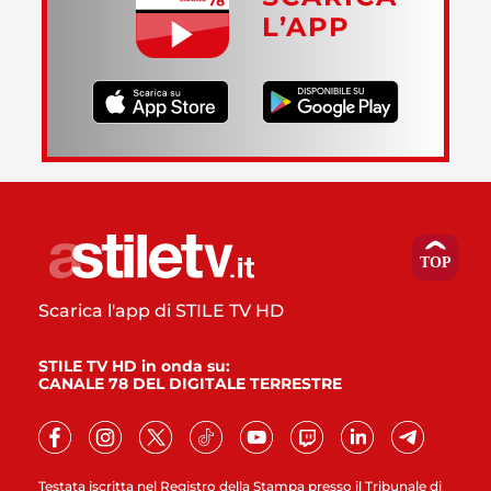
L’APP
Scarica l'app di STILE TV HD
STILE TV HD in onda su:
CANALE 78 DEL DIGITALE TERRESTRE
Testata iscritta nel Registro della Stampa presso il Tribunale di