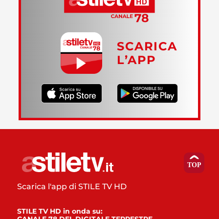
SCARICA
L’APP
Scarica l'app di STILE TV HD
STILE TV HD in onda su: