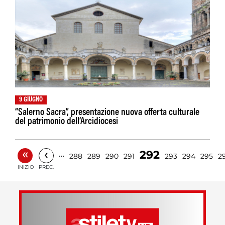
9 GIUGNO
“Salerno Sacra”, presentazione nuova offerta culturale
del patrimonio dell’Arcidiocesi
«
‹
292
…
288
289
290
291
293
294
295
2
INIZIO
PREC.