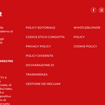
lla
POLICY EDITORIALE
WHISTLEBLOWER
Salerno al
CODICE ETICO CONDOTTA
POLICY
gli
/o
PRIVACY POLICY
COOKIE POLICY
POLICY DIVERSITÀ
ERRESTRE
DICHIARAZIONE DI
TRASPARENZA
LETV è
a
GESTIONE DEI RECLAMI
ziale, di
dio/video,
i e
spositivo
zo di
 e tutto