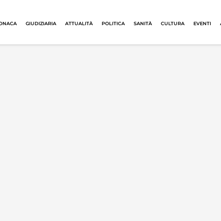
ONACA
GIUDIZIARIA
ATTUALITÀ
POLITICA
SANITÀ
CULTURA
EVENTI