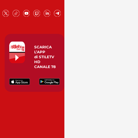
SCARICA
L’APP
di STILETV
HD
CANALE 78