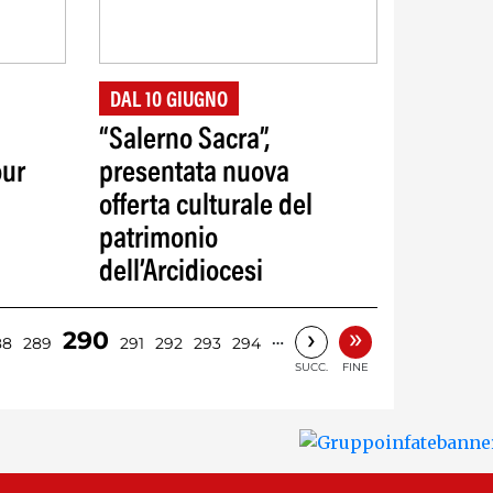
DAL 10 GIUGNO
“Salerno Sacra”,
our
presentata nuova
offerta culturale del
patrimonio
dell’Arcidiocesi
»
›
290
…
88
289
291
292
293
294
SUCC.
FINE