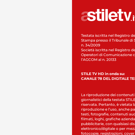
Testata iscritta nel Registro de
Stampa presso il Tribunale di 
n. 34/2009
Società iscritta nel Registro de
Operatori di Comunicazione c
l’AGCOM al n. 20133
STILE TV HD in onda su:
CANALE 78 DEL DIGITALE T
La riproduzione dei contenuti
giornalistici della testata STI
riservata. Pertanto, è vietata l
riproduzione e l’uso, anche par
testi, fotografie, contenuti au
filmati, loghi, grafiche aziendal
pubblicitarie, con qualsiasi di
elettronico/digitale o per mez
fotocopie, registrazioni, cover