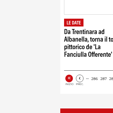
LE DATE
Da Trentinara ad
Albanella, torna il t
pittorico de 'La
Fanciulla Offerente'
«
‹
…
286
287
2
INIZIO
PREC.