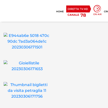
HOME
CR