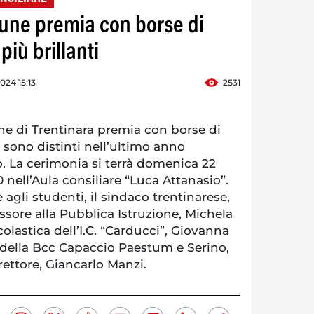
une premia con borse di
 più brillanti
024 15:13
2531
e di Trentinara premia con borse di
si sono distinti nell’ultimo anno
. La cerimonia si terrà domenica 22
 nell’Aula consiliare “Luca Attanasio”.
 agli studenti, il sindaco trentinarese,
essore alla Pubblica Istruzione, Michela
colastica dell’I.C. “Carducci”, Giovanna
te della Bcc Capaccio Paestum e Serino,
irettore, Giancarlo Manzi.