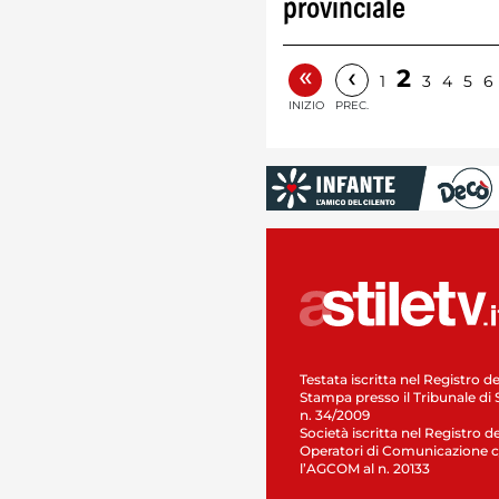
provinciale
«
‹
2
1
3
4
5
6
INIZIO
PREC.
Testata iscritta nel Registro de
Stampa presso il Tribunale di 
n. 34/2009
Società iscritta nel Registro de
Operatori di Comunicazione c
l’AGCOM al n. 20133