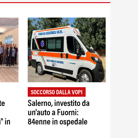
SOCCORSO DALLA VOPI
te
Salerno, investito da
un'auto a Fuorni:
" in
84enne in ospedale