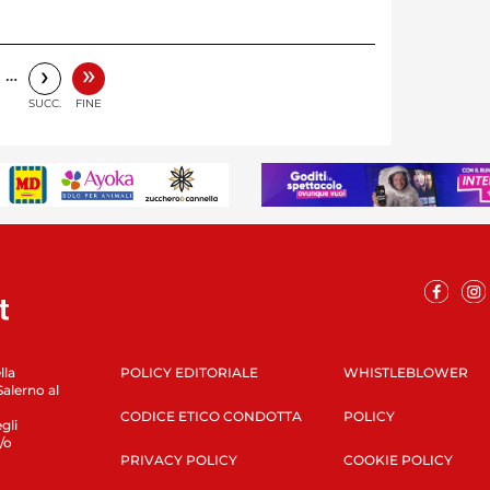
»
›
…
SUCC.
FINE
lla
POLICY EDITORIALE
WHISTLEBLOWER
Salerno al
CODICE ETICO CONDOTTA
POLICY
gli
/o
PRIVACY POLICY
COOKIE POLICY