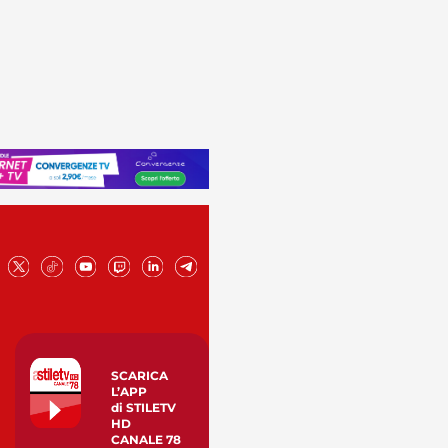
SCARICA
L’APP
di STILETV
HD
CANALE 78