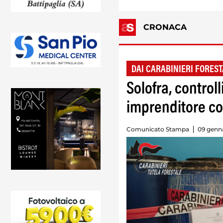
CRONACA
DAI CARABINIERI FOREST
Solofra, control
imprenditore co
Comunicato Stampa
09 genna