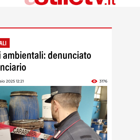
ALI
li ambientali: denunciato
nciario
io 2025 12:21
3176