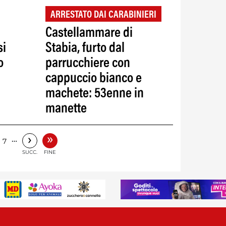
ARRESTATO DAI CARABINIERI
Castellammare di
si
Stabia, furto dal
o
parrucchiere con
cappuccio bianco e
machete: 53enne in
manette
»
›
…
7
SUCC.
FINE