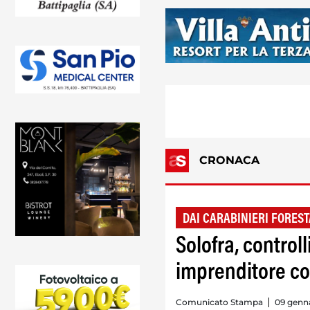
CRONACA
DAI CARABINIERI FOREST
Solofra, control
imprenditore co
Comunicato Stampa
09 genna