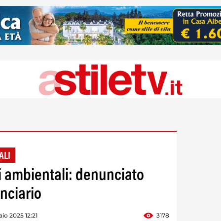
ALI
li ambientali: denunciato
nciario
io 2025 12:21
3178