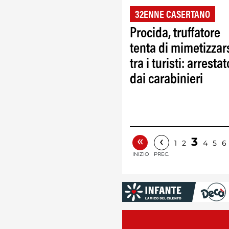
32ENNE CASERTANO
Procida, truffatore
tenta di mimetizzar
tra i turisti: arrestat
dai carabinieri
«
‹
3
1
2
4
5
6
INIZIO
PREC.