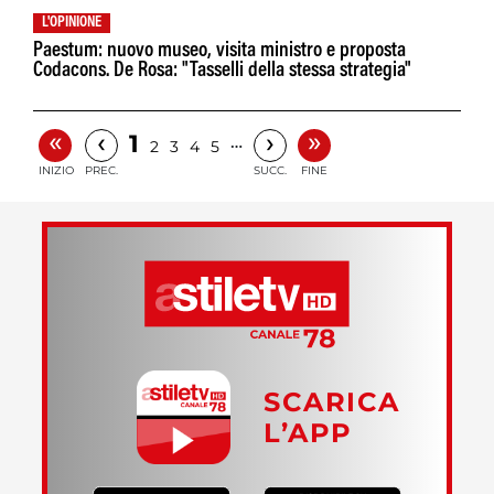
L'OPINIONE
Paestum: nuovo museo, visita ministro e proposta
Codacons. De Rosa: "Tasselli della stessa strategia"
«
»
‹
›
1
…
2
3
4
5
INIZIO
PREC.
SUCC.
FINE
SCARICA
L’APP