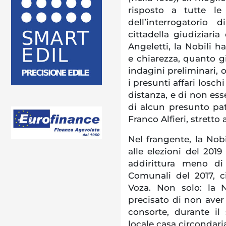
risposto a tutte 
dell’interrogatorio 
cittadella giudiziaria
Angeletti, la Nobili h
e chiarezza, quanto gi
indagini preliminari, 
i presunti affari losch
distanza, e di non es
di alcun presunto pat
Franco Alfieri, stretto
Nel frangente, la Nobi
alle elezioni del 2019 
addirittura meno di
Comunali del 2017, c
Voza. Non solo: la N
precisato di non aver 
consorte, durante il
locale casa circondaria