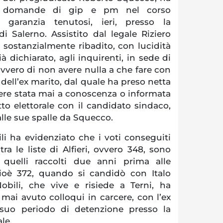
le domande di gip e pm nel corso
di garanzia tenutosi, ieri, presso la
 di Salerno. Assistito dal legale Riziero
a sostanzialmente ribadito, con lucidità
à dichiarato, agli inquirenti, in sede di
ovvero di non avere nulla a che fare con
i dell’ex marito, dal quale ha preso netta
sere stata mai a conoscenza o informata
to elettorale con il candidato sindaco,
 alle sue spalle da Squecco.
li ha evidenziato che i voti conseguiti
tra le liste di Alfieri, ovvero 348, sono
 quelli raccolti due anni prima alle
ioè 372, quando si candidò con Italo
obili, che vive e risiede a Terni, ha
mai avuto colloqui in carcere, con l’ex
 suo periodo di detenzione presso la
le.