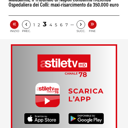
Malasanità, il Tribunale di Napoli condanna l’Azienda
Ospedaliera dei Colli: maxi-risarcimento da 350.000 euro
«
»
‹
›
3
…
1
2
4
5
6
7
INIZIO
PREC.
SUCC.
FINE
SCARICA
L’APP