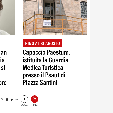
FINO AL 31 AGOSTO
San
Capaccio Paestum,
ia
istituita la Guardia
 si
Medica Turistica
presso il Psaut di
ore
Piazza Santini
»
›
…
7
8
9
SUCC.
FINE