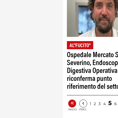
AL"FUCITO"
Ospedale Mercato 
Severino, Endoscop
Digestiva Operativa
riconferma punto
riferimento del sett
«
‹
5
1
2
3
4
6
INIZIO
PREC.