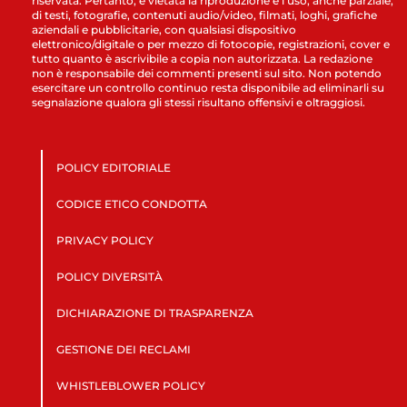
riservata. Pertanto, è vietata la riproduzione e l’uso, anche parziale,
di testi, fotografie, contenuti audio/video, filmati, loghi, grafiche
aziendali e pubblicitarie, con qualsiasi dispositivo
elettronico/digitale o per mezzo di fotocopie, registrazioni, cover e
tutto quanto è ascrivibile a copia non autorizzata. La redazione
non è responsabile dei commenti presenti sul sito. Non potendo
esercitare un controllo continuo resta disponibile ad eliminarli su
segnalazione qualora gli stessi risultano offensivi e oltraggiosi.
POLICY EDITORIALE
CODICE ETICO CONDOTTA
PRIVACY POLICY
POLICY DIVERSITÀ
DICHIARAZIONE DI TRASPARENZA
GESTIONE DEI RECLAMI
WHISTLEBLOWER POLICY