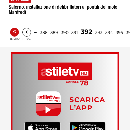
29 OTTOBRE
Salerno, installazione di defibrillatori ai pontili del molo
Manfredi
«
‹
392
…
388
389
390
391
393
394
395
3
INIZIO
PREC.
SCARICA
L’APP