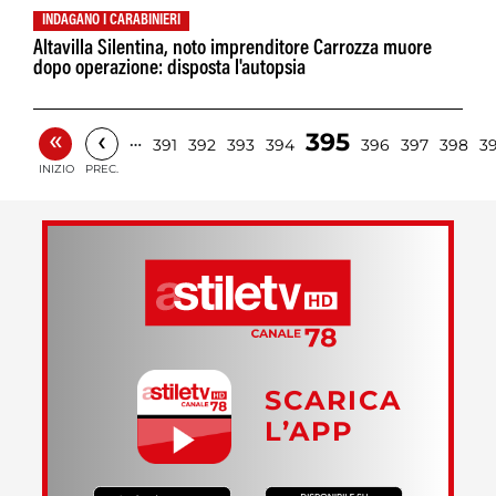
INDAGANO I CARABINIERI
Altavilla Silentina, noto imprenditore Carrozza muore
dopo operazione: disposta l'autopsia
«
‹
395
…
391
392
393
394
396
397
398
3
INIZIO
PREC.
SCARICA
L’APP