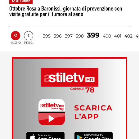
12 OTTOBRE
Ottobre Rosa a Baronissi, giornata di prevenzione con
visite gratuite per il tumore al seno
«
‹
399
…
395
396
397
398
400
401
402
4
INIZIO
PREC.
SCARICA
L’APP