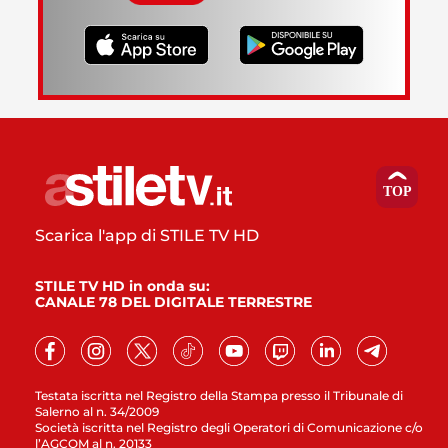
Scarica l'app di STILE TV HD
STILE TV HD in onda su:
CANALE 78 DEL DIGITALE TERRESTRE
Testata iscritta nel Registro della Stampa presso il Tribunale di
Salerno al n. 34/2009
Società iscritta nel Registro degli Operatori di Comunicazione c/o
l’AGCOM al n. 20133