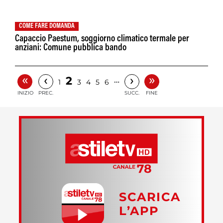
COME FARE DOMANDA
Capaccio Paestum, soggiorno climatico termale per
anziani: Comune pubblica bando
«
»
‹
›
2
…
1
3
4
5
6
INIZIO
PREC.
SUCC.
FINE
SCARICA
L’APP