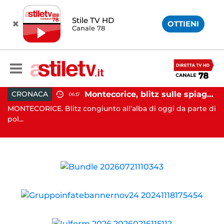
Stile TV HD
OTTIENI
Canale 78
assi e Rizzo incontrano Fico: “Intesa per potenziare servizi”
Montecorice, blitz sulle spiagge libere: sequestrati oltre 300 ombrelloni e lettini lasciati sull’arenile
CRONACA
06:17
nta
MONTECORICE. Blitz congiunto all’alba di oggi da parte di
CA
pol...
il .