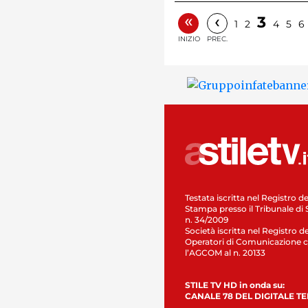
«
‹
3
1
2
4
5
6
INIZIO
PREC.
Testata iscritta nel Registro de
Stampa presso il Tribunale di 
n. 34/2009
Società iscritta nel Registro de
Operatori di Comunicazione c
l’AGCOM al n. 20133
STILE TV HD in onda su:
CANALE 78 DEL DIGITALE T