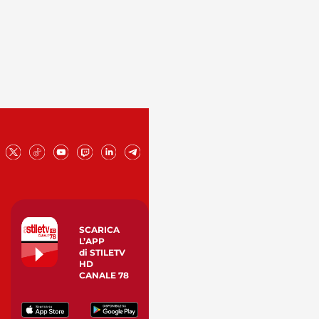
SCARICA
L’APP
di STILETV
HD
CANALE 78