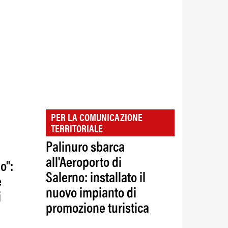
PER LA COMUNICAZIONE
TERRITORIALE
Palinuro sbarca
all'Aeroporto di
o":
Salerno: installato il
e
nuovo impianto di
i
promozione turistica