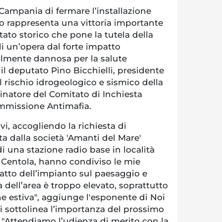
Campania di fermare l’installazione
ro rappresenta una vittoria importante
ultato storico che pone la tutela della
i un’opera dal forte impatto
lmente dannosa per la salute
l deputato Pino Bicchielli, presidente
 rischio idrogeologico e sismico della
natore del Comitato di Inchiesta
ommissione Antimafia.
vi, accogliendo la richiesta di
a dalla società 'Amanti del Mare'
di una stazione radio base in località
 Centola, hanno condiviso le mie
atto dell’impianto sul paesaggio e
a dell’area è troppo elevato, soprattutto
ne estiva", aggiunge l'esponente di Noi
oi sottolinea l’importanza del prossimo
 "Attendiamo l’udienza di merito con la