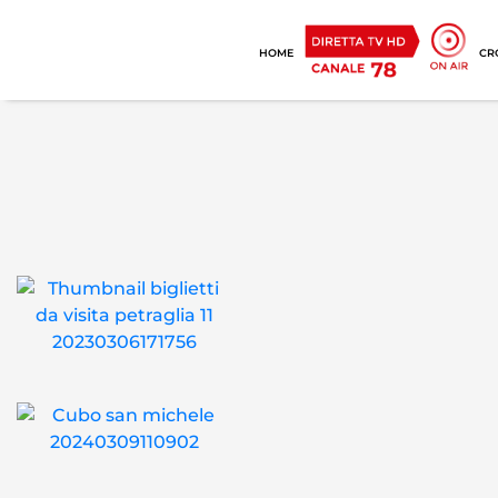
HOME
CR