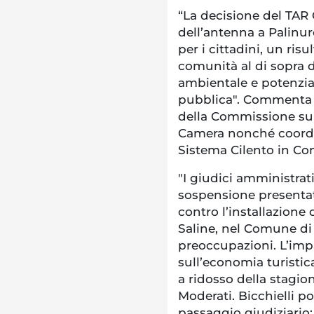
“La decisione del TAR 
dell’antenna a Palinu
per i cittadini, un ris
comunità al di sopra d
ambientale e potenzia
pubblica". Commenta i
della Commissione sul
Camera nonché coordi
Sistema Cilento in C
"I giudici amministrati
sospensione presentat
contro l’installazione 
Saline, nel Comune di
preoccupazioni. L’imp
sull’economia turistic
a ridosso della stagio
Moderati. Bicchielli p
passaggio giudiziario: