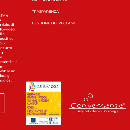
TRASPARENZA
LETV è
a
GESTIONE DEI RECLAMI
ziale, di
dio/video,
i e
spositivo
zo di
 e tutto
on
 è
esenti sul
un
nibile ad
ora gli
aggiosi.