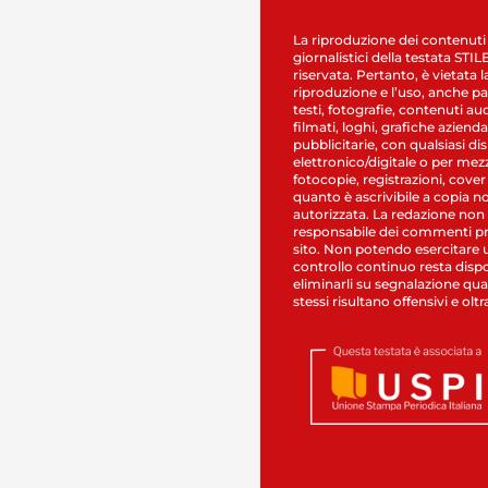
La riproduzione dei contenuti
giornalistici della testata STI
riservata. Pertanto, è vietata l
riproduzione e l’uso, anche par
testi, fotografie, contenuti au
filmati, loghi, grafiche aziendal
pubblicitarie, con qualsiasi di
elettronico/digitale o per mez
fotocopie, registrazioni, cover
quanto è ascrivibile a copia n
autorizzata. La redazione non
responsabile dei commenti pr
sito. Non potendo esercitare 
controllo continuo resta dispo
eliminarli su segnalazione qual
stessi risultano offensivi e oltr