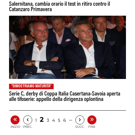
Salernitana, cambia orario il test in ritiro contro il
Catanzaro Primavera
"DIMOSTRIAMO MATURITÀ"
Serie C, derby di Coppa Italia Casertana-Savoia aperta
alle tifoserie: appello della dirigenza oplontina
«
»
‹
›
2
…
1
3
4
5
6
INIZIO
PREC.
SUCC.
FINE