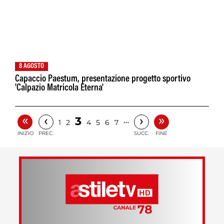
8 AGOSTO
Capaccio Paestum, presentazione progetto sportivo
'Calpazio Matricola Eterna'
«
»
‹
›
3
…
1
2
4
5
6
7
INIZIO
PREC.
SUCC.
FINE