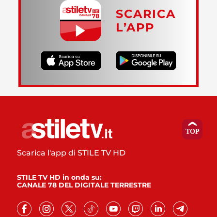
SCARICA
L’APP
Scarica l'app di STILE TV HD
STILE TV HD in onda su:
CANALE 78 DEL DIGITALE TERRESTRE