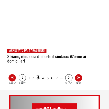
ARRESTATO DAI CARABINIERI
Striano, minaccia di morte il sindaco: 67enne ai
domiciliari
«
»
‹
›
3
…
1
2
4
5
6
7
INIZIO
PREC.
SUCC.
FINE