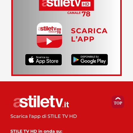
SCARICA
L’APP
Scarica l'app di STILE TV HD
STILE TV HD in onda su: