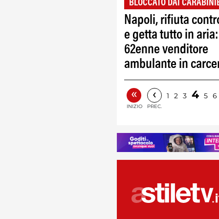
BLOCCATO DAI CARABINI
Napoli, rifiuta contro
e getta tutto in aria:
62enne venditore
ambulante in carce
«
‹
4
1
2
3
5
6
INIZIO
PREC.