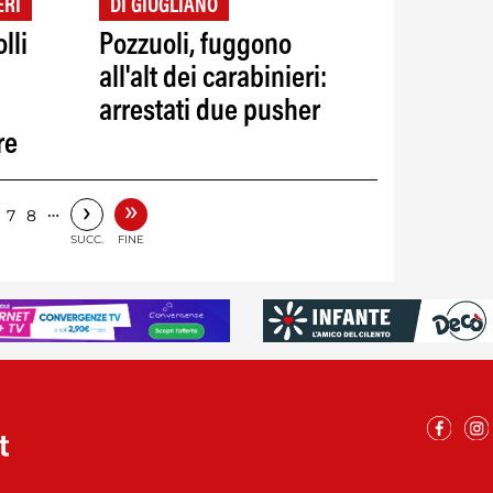
ERI
DI GIUGLIANO
lli
Pozzuoli, fuggono
all'alt dei carabinieri:
arrestati due pusher
re
»
›
…
7
8
SUCC.
FINE