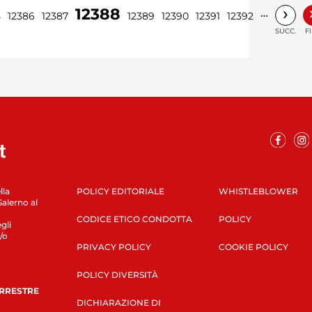
›
12388
…
5
12386
12387
12389
12390
12391
12392
SUCC.
F
lla
POLICY EDITORIALE
WHISTLEBLOWER
Salerno al
CODICE ETICO CONDOTTA
POLICY
gli
/o
PRIVACY POLICY
COOKIE POLICY
POLICY DIVERSITÀ
ERRESTRE
DICHIARAZIONE DI