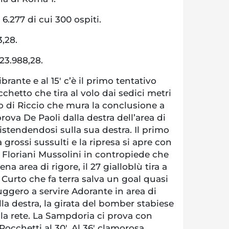
 6.277 di cui 300 ospiti.
3,28.
23.988,28.
brante e al 15′ c’è il primo tentativo
hetto che tira al volo dai sedici metri
o di Riccio che mura la conclusione a
 prova De Paoli dalla destra dell’area di
istendendosi sulla sua destra. Il primo
grossi sussulti e la ripresa si apre con
 Floriani Mussolini in contropiede che
na area di rigore, il 27 gialloblù tira a
Curto che fa terra salva un goal quasi
Ruggero a servire Adorante in area di
la destra, la girata del bomber stabiese
ella rete. La Sampdoria ci prova con
Rocchetti al 30′. Al 36′ clamorosa