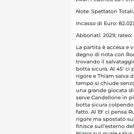
Note: Spettatori Totali:
Incasso di Euro: 82.02
Abbonati: 2029, rateo: 
La partita è accesa e vi
degno di nota con Rocc
trovando il salvataggi
botta sicura. Al 45′ ci
rigore e Thiam salva d
tempo si chiude senza 
una grande giocata di
serve Candellone in pie
botta sicura colpendo 
fatto. Al 19′ ci pensa 
rigore ma spostato sul
finisce sull’esterno d
Niang sul quale salva 