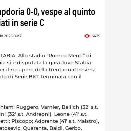
pdoria 0-0, vespe al quinto
ati in serie C
o 2025 00:31
3439
BIA. Allo stadio “Romeo Menti” di
a si è disputata la gara Juve Stabia-
er il recupero della trentaquattresima
o di Serie BKT, terminata con il
Thiam; Ruggero, Varnier, Bellich (32′ s.t.
i (32′ s.t. Andreoni), Leone (41′ s.t.
tti; Piscopo; Adorante (41′ s.t. Maistro),
atosevic, Quaranta, Baldi, Gerbo,