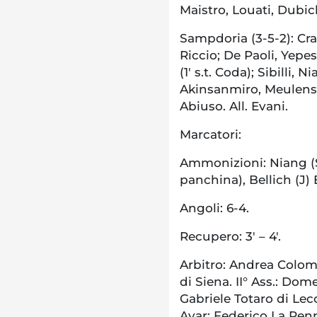
Maistro, Louati, Dubick
Sampdoria (3-5-2): Cragn
Riccio; De Paoli, Yepes
(1′ s.t. Coda); Sibilli, 
Akinsanmiro, Meulenst
Abiuso. All. Evani.
Marcatori:
Ammonizioni: Niang (S)
panchina), Bellich (J)
Angoli: 6-4.
Recupero: 3′ – 4′.
Arbitro: Andrea Colomb
di Siena. II° Ass.: Do
Gabriele Totaro di Lec
Avar: Federico La Pen