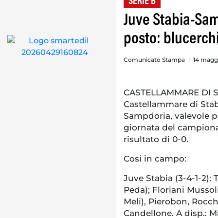
SERIE B
Juve Stabia-Sam
posto: blucerchi
Comunicato Stampa
14 maggi
CASTELLAMMARE DI STA
Castellammare di Stabi
Sampdoria, valevole p
giornata del campionat
risultato di 0-0.
Cosi in campo:
Juve Stabia (3-4-1-2): 
Peda); Floriani Mussolin
Meli), Pierobon, Rocche
Candellone. A disp.: M