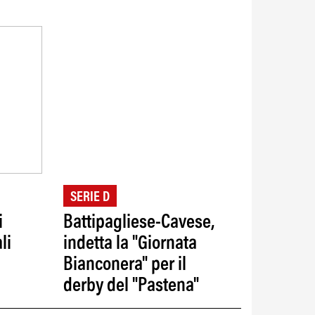
SERIE D
i
Battipagliese-Cavese,
li
indetta la "Giornata
Bianconera" per il
derby del "Pastena"