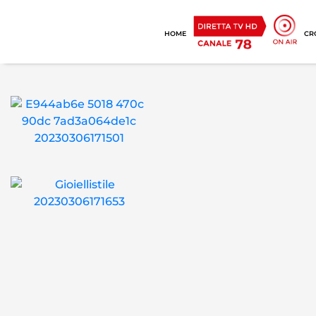
HOME
CR