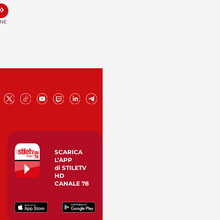
»
INE
SCARICA
L’APP
di STILETV
HD
CANALE 78