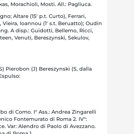
as, Morachioli, Mosti. All.: Pagliuca.
o; Altare (15′ p.t. Curto), Ferrari,
, Vieira, Ioannou (1′ s.t. Beruatto); Oudin
Niang. A disp.: Guidotti, Bellemo, Ricci,
een, Venuti, Bereszynski, Sekulov,
 Pierobon (J) Bereszynski (S, dalla
 Espulso:
o di Como. I° Ass.: Andrea Zingarelli
menico Fontemurato di Roma 2. IV°:
ce. Var: Alendro di Paolo di Avezzano.
na di Roma 1.