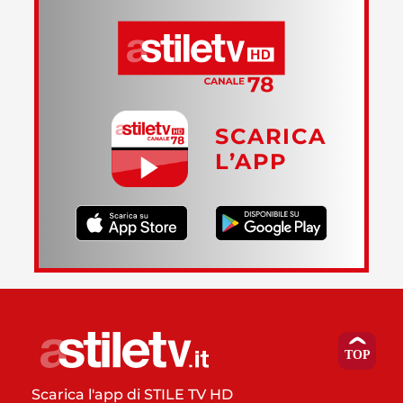
SCARICA
L’APP
Scarica l'app di STILE TV HD