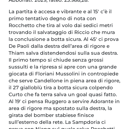
Abbonati: 2029, rateo: 23.988,28.
La partita è accesa e vibrante e al 15′ c’è il
primo tentativo degno di nota con
Rocchetto che tira al volo dai sedici metri
trovando il salvataggio di Riccio che mura
la conclusione a botta sicura. Al 45′ ci prova
De Paoli dalla destra dell’area di rigore e
Thiam salva distendendosi sulla sua destra.
Il primo tempo si chiude senza grossi
sussulti e la ripresa si apre con una grande
giocata di Floriani Mussolini in contropiede
che serve Candellone in piena area di rigore,
il 27 gialloblù tira a botta sicura colpendo
Curto che fa terra salva un goal quasi fatto.
Al 19′ ci pensa Ruggero a servire Adorante in
area di rigore ma spostato sulla destra, la
girata del bomber stabiese finisce
sull’esterno della rete. La Sampdoria ci