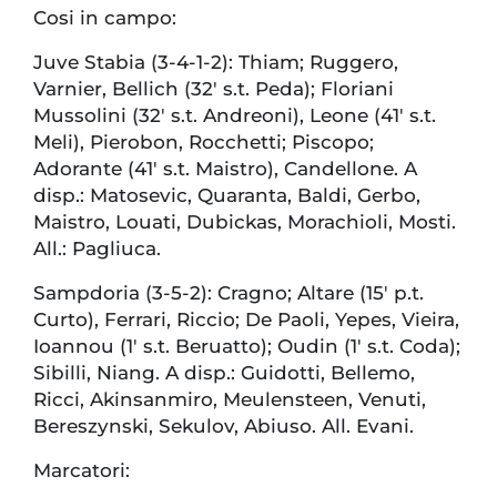
Cosi in campo:
Juve Stabia (3-4-1-2): Thiam; Ruggero,
Varnier, Bellich (32′ s.t. Peda); Floriani
Mussolini (32′ s.t. Andreoni), Leone (41′ s.t.
Meli), Pierobon, Rocchetti; Piscopo;
Adorante (41′ s.t. Maistro), Candellone. A
disp.: Matosevic, Quaranta, Baldi, Gerbo,
Maistro, Louati, Dubickas, Morachioli, Mosti.
All.: Pagliuca.
Sampdoria (3-5-2): Cragno; Altare (15′ p.t.
Curto), Ferrari, Riccio; De Paoli, Yepes, Vieira,
Ioannou (1′ s.t. Beruatto); Oudin (1′ s.t. Coda);
Sibilli, Niang. A disp.: Guidotti, Bellemo,
Ricci, Akinsanmiro, Meulensteen, Venuti,
Bereszynski, Sekulov, Abiuso. All. Evani.
Marcatori: