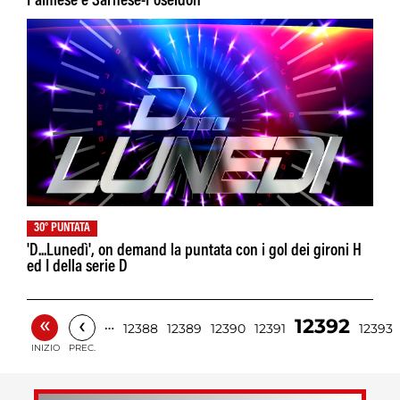
Palmese e Sarnese-Poseidon
30° PUNTATA
'D...Lunedì', on demand la puntata con i gol dei gironi H
ed I della serie D
«
‹
12392
…
12388
12389
12390
12391
12393
INIZIO
PREC.