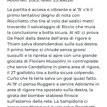
Abbonati: 2029, rateo: 23.988,28.
La partita è accesa e vibrante e al 15′ c’è il
primo tentativo degno di nota con
Rocchetto che tira al volo dai sedici metri
trovando il salvataggio di Riccio che mura
la conclusione a botta sicura. Al 45′ ci prova
De Paoli dalla destra dell’area di rigore e
Thiam salva distendendosi sulla sua destra.
Il primo tempo si chiude senza grossi
sussulti e la ripresa si apre con una grande
giocata di Floriani Mussolini in contropiede
che serve Candellone in piena area di rigore,
il 27 gialloblù tira a botta sicura colpendo
Curto che fa terra salva un goal quasi fatto.
Al 19′ ci pensa Ruggero a servire Adorante in
area di rigore ma spostato sulla destra, la
girata del bomber stabiese finisce
sull’esterno della rete. La Sampdoria ci