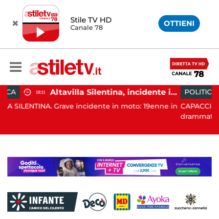
Stile TV HD
OTTIENI
Canale 78
Altavilla Silentina, incidente in moto nella notte: 19enne in prognosi riservata
POLITICA
19:43
idente in moto: 19enne in
CAPACCIO PAESTUM. È stato un Con
drammatico, q...