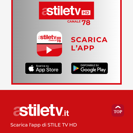
SCARICA
L’APP
Scarica l'app di STILE TV HD