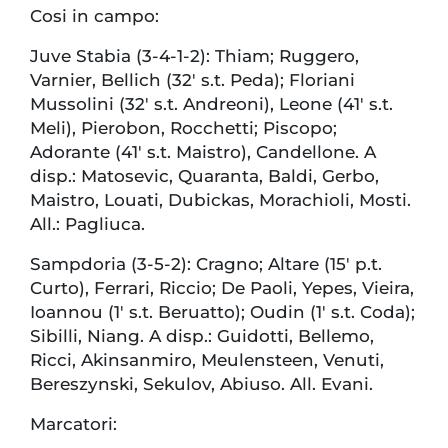
Cosi in campo:
Juve Stabia (3-4-1-2): Thiam; Ruggero,
Varnier, Bellich (32′ s.t. Peda); Floriani
Mussolini (32′ s.t. Andreoni), Leone (41′ s.t.
Meli), Pierobon, Rocchetti; Piscopo;
Adorante (41′ s.t. Maistro), Candellone. A
disp.: Matosevic, Quaranta, Baldi, Gerbo,
Maistro, Louati, Dubickas, Morachioli, Mosti.
All.: Pagliuca.
Sampdoria (3-5-2): Cragno; Altare (15′ p.t.
Curto), Ferrari, Riccio; De Paoli, Yepes, Vieira,
Ioannou (1′ s.t. Beruatto); Oudin (1′ s.t. Coda);
Sibilli, Niang. A disp.: Guidotti, Bellemo,
Ricci, Akinsanmiro, Meulensteen, Venuti,
Bereszynski, Sekulov, Abiuso. All. Evani.
Marcatori: