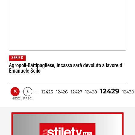
SERIE D
Agropoli-Battipagliese, incasso sarà devoluto a favore di
Emanuele Scifo
«
‹
12429
…
12425
12426
12427
12428
12430
INIZIO
PREC.