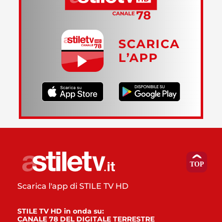
SCARICA
L’APP
Scarica l'app di STILE TV HD
STILE TV HD in onda su:
CANALE 78 DEL DIGITALE TERRESTRE